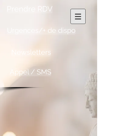
Prendre RDV
Urgences/+ de dispo
Newsletters
Appel / SMS