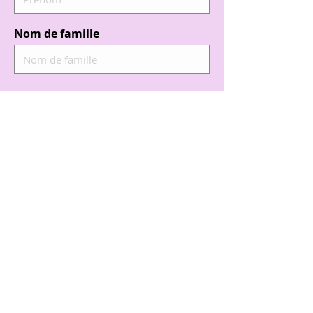
Nom de famille
E-mail
Code
Téléphone
J'accepte d'adhérer et de
transmettre mes informations
pour l'inscription à la
newsletter
Envoyer