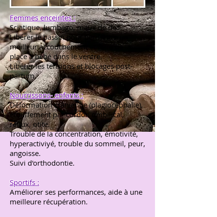
Femmes enceintes :
Sciatique, lumbago, maux de dos.
Libérer le bassin pour permettre un
meilleur accouchement et faire de la
place à bébé dans le ventre.
Libérer les tensions et blocages post-
partum.
Nourrissons- enfants :
Déformation crânienne (plagiocéphalie),
étouffement par cordon ombilical,
reflux, otite.
Trouble de la concentration, émotivité,
hyperactiviyé, trouble du sommeil, peur,
angoisse.
Suivi d'orthodontie.
Sportifs :
Améliorer ses performances, aide à une
meilleure récupération.