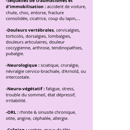
-Séquelles de traumatismes et
d'immobilisation :
accident de voiture,
chute, choc, entorse, fracture
consolidée, cicatrice, coup du lapin,...
-Douleurs vertébrales
, cervicalgies,
torticolis, dorsalgies, lombalgies,
douleurs articulaires, douleur
coccygienne, arthrose, tendinopathies,
pubalgie.
-Neurologique :
sciatique, cruralgie,
névralgie cervico-brachiale, d'Arnold, ou
intercostale.
-Neuro-végétatif :
fatigue, stress,
trouble du sommeil, état dépressif,
irritabilité.
-ORL :
rhinite & sinusite chronique,
otite, angine, céphalée, allergie.
-Crânien :
vertige, maux de tête,