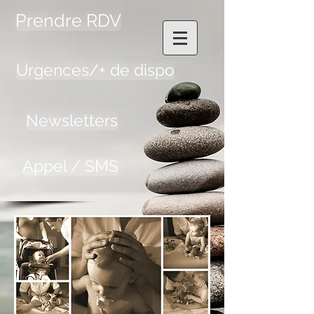
Prendre RDV
Urgences/+ de dispo
Newsletters
Appel / SMS