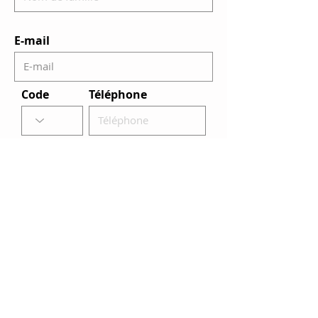
E-mail
Code
Téléphone
J'accepte d'adhérer et de
transmettre mes informations
pour l'inscription à la
newsletter
Envoyer