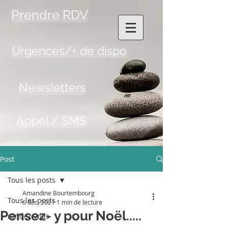
Prendre RDV
Urgences/+ de dispo
Newsletters
Appel / SMS
Post
Tous les posts
Amandine Bourtembourg
Tous les posts
6 déc. 2021
1 min de lecture
Pensez- y pour Noël.....
rendez vous