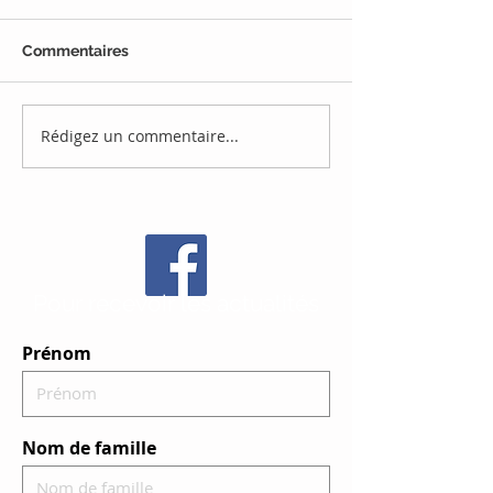
Commentaires
Bonne rentrée
Rédigez un commentaire...
Votre demande
rendez-vous
Pour recevoir les actualités
Prénom
Nom de famille